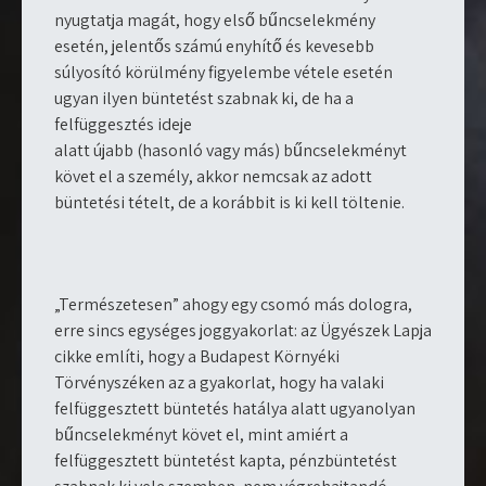
nyugtatja magát, hogy első bűncselekmény
esetén, jelentős számú enyhítő és kevesebb
súlyosító körülmény figyelembe vétele esetén
ugyan ilyen büntetést szabnak ki, de ha a
felfüggesztés ideje
alatt újabb (hasonló vagy más) bűncselekményt
követ el a személy, akkor nemcsak az adott
büntetési tételt, de a korábbit is ki kell töltenie.
„Természetesen” ahogy egy csomó más dologra,
erre sincs egységes joggyakorlat: az Ügyészek Lapja
cikke említi, hogy a Budapest Környéki
Törvényszéken az a gyakorlat, hogy ha valaki
felfüggesztett büntetés hatálya alatt ugyanolyan
bűncselekményt követ el, mint amiért a
felfüggesztett büntetést kapta, pénzbüntetést