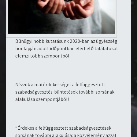
Bűnügyi hobbikutatásunk 2020-ban az ügyészség
honlapján adott időpontban elérhető találatokat
elemzi több szempontból.
Nézzük a mai érdekességet a felfüggesztett
szabadságvesztés-büntetések további sorsának
alakulása szempontjából!
“Érdekes a felfüggesztett szabadságvesztések
sorsának további alakulása: a közvélemény azzal