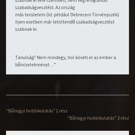
szabnak ki vele szemben, nem végrehajtandó
szabadságvesztést. Az ország
más területein (ld. például Debreceni Törvényszék)
ilyen esetben már letöltendő szabadságvesztést
szabnak ki.
Tanulság? Nem mindegy, hol követi el az ember a
bűncselekményt…”
Bejegyzés
“Bűnügyi hobbikutatás” 1.rész
navigáció
“Bűnügyi hobbikutatás” 3.rész