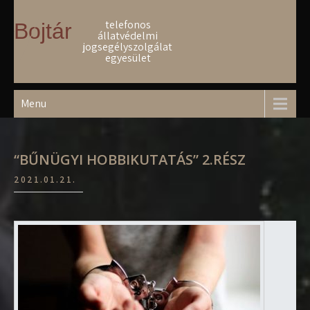
Skip
to
telefonos
Bojtár
állatvédelmi
content
jogsegélyszolgálat
egyesület
Menu
“BŰNÜGYI HOBBIKUTATÁS” 2.RÉSZ
2021.01.21.