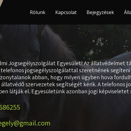
Rólunk
Kapcsolat
Bejegyzések
Áll
elmi Jogsegélyszolgálat Egyesület!
Az állatvédelmet t
 telefonos jogsegélyszolgálattal szeretnének segíten
bizonytalanok abban, hogy milyen ügyben hova fordulh
 állatvédő szervezetek segítségét kérik. A telefonos
n látják el. Egyesületünk azonban jogi képviseletet 
2686255
segely@gmail.com