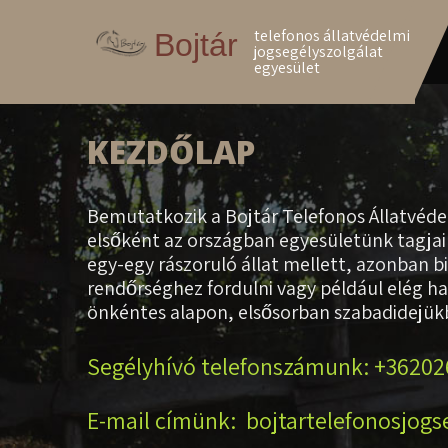
Skip
to
telefonos állatvédelmi
Bojtár
jogsegélyszolgálat
content
egyesület
KEZDŐLAP
Bemutatkozik
a Bojtár Telefonos Állatvéd
elsőként az országban egyesületünk tagjai
egy-egy rászoruló állat mellett, azonban 
rendőrséghez fordulni vagy például elég ha
önkéntes alapon, elsősorban szabadidejükbe
Segélyhívó telefonszámunk: +3620
E-mail címünk: bojtartelefonosjog