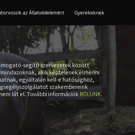
atorvosok az Állatvédelemért
Gyerekeknek
ámogató-segítő szervezetek között
i mindazoknak, akik képtelenek elmenni
atnak, egyáltalán kell-e hatósághoz,
 jogsegélyszolgálatot szakembereink
nem lát el. További információk
RÓLUNK.