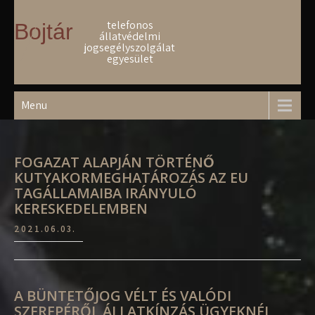
Skip
to
telefonos
Bojtár
állatvédelmi
content
jogsegélyszolgálat
egyesület
Menu
FOGAZAT ALAPJÁN TÖRTÉNŐ
KUTYAKORMEGHATÁROZÁS AZ EU
TAGÁLLAMAIBA IRÁNYULÓ
KERESKEDELEMBEN
2021.06.03.
A BÜNTETŐJOG VÉLT ÉS VALÓDI
SZEREPÉRŐL ÁLLATKÍNZÁS ÜGYEKNÉL