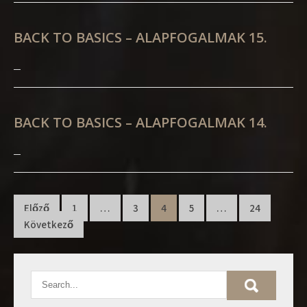
BACK TO BASICS – ALAPFOGALMAK 15.
BACK TO BASICS – ALAPFOGALMAK 14.
Bejegyzés
Előző
1
…
3
4
5
…
24
navigáció
Következő