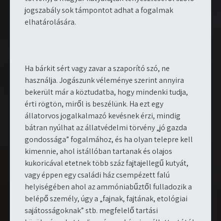
jogszabály sok támpontot adhat a fogalmak
elhatárolására.
Ha bárkit sért vagy zavar a szaporító szó, ne
használja. Jogászunk véleménye szerint annyira
bekerült már a köztudatba, hogy mindenki tudja,
érti rögtön, miről is beszélünk. Ha ezt egy
állatorvos jogalkalmazó kevésnek érzi, mindig
bátran nyúlhat az állatvédelmi törvény „jó gazda
gondossága” fogalmához, és ha olyan telepre kell
kimennie, ahol istállóban tartanak és olajos
kukoricával etetnek több száz fajtajellegű kutyát,
vagy éppen egy családi ház csempézett falú
helyiségében ahol az ammóniabűztől fulladozik a
belépő személy, úgy a „fajnak, fajtának, etológiai
sajátosságoknak” stb. megfelelő tartási