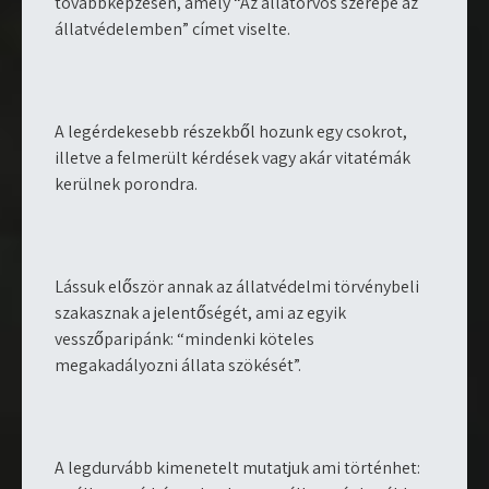
továbbképzésen, amely “Az állatorvos szerepe az
állatvédelemben” címet viselte.
A legérdekesebb részekből hozunk egy csokrot,
illetve a felmerült kérdések vagy akár vitatémák
kerülnek porondra.
Lássuk először annak az állatvédelmi törvénybeli
szakasznak a jelentőségét, ami az egyik
vesszőparipánk: “mindenki köteles
megakadályozni állata szökését”.
A legdurvább kimenetelt mutatjuk ami történhet: