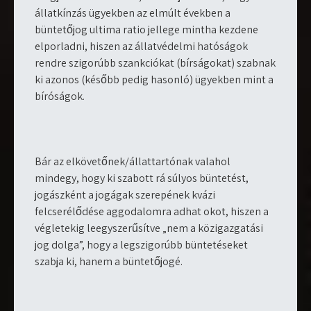
állatkínzás ügyekben az elmúlt években a
büntetőjog ultima ratio jellege mintha kezdene
elporladni, hiszen az állatvédelmi hatóságok
rendre szigorúbb szankciókat (bírságokat) szabnak
ki azonos (később pedig hasonló) ügyekben mint a
bíróságok.
Bár az elkövetőnek/állattartónak valahol
mindegy, hogy ki szabott rá súlyos büntetést,
jogászként a jogágak szerepének kvázi
felcserélődése aggodalomra adhat okot, hiszen a
végletekig leegyszerűsítve „nem a közigazgatási
jog dolga”, hogy a legszigorúbb büntetéseket
szabja ki, hanem a büntetőjogé.