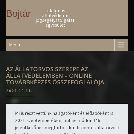
Skip
to
telefonos
Bojtár
állatvédelmi
content
jogsegélyszolgálat
egyesület
Menu
AZ ÁLLATORVOS SZEREPE AZ
ÁLLATVÉDELEMBEN – ONLINE
TOVÁBBKÉPZÉS ÖSSZEFOGLALÓJA
2021.10.11.
Mi is részt vettünk hallgatóként és előadóként is
2021. szeptemberében, online módon 146
jelentkezőnek megtartott kreditpontos állatorvosi