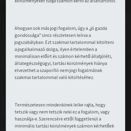
körülményeket tudja számon kérni az állattartótól.
Ahogyan sok más jogi fogalom, úgy a „jó gazda
gondossága” sincs részletesen leírva a
jogszabályban. Ezt szakmai tartalommal kitölteni
a jogalkalmazó dolga, ilyen értelemben a
minimálisan előírt és számon kérhető állatjóléti,
állategészségügyi, tartási körülmények hiánya
elvezethet a szaporító nem jogi fogalmának
szakmai tartalommal való kitöltéséhez.
Természetesen mindenkinek lelke rajta, hogy
tetszik vagy nem tetszik neki ez a fogalom, vagy
használja-e. Szerencsére ettől függetlenül a
minimális tartási körülmények számon kérhetőek