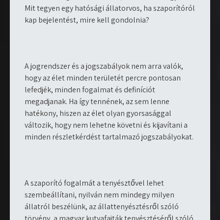
Mit tegyen egy hatósági állatorvos, ha szaporítóról
kap bejelentést, mire kell gondolnia?
A jogrendszer és a jogszabályok nem arra valók,
hogy az élet minden területét percre pontosan
lefedjék, minden fogalmat és definíciót
megadjanak. Ha így tennének, az sem lenne
hatékony, hiszen az élet olyan gyorsasággal
változik, hogy nem lehetne követni és kijavítani a
minden részletkérdést tartalmazó jogszabályokat.
A szaporító fogalmát a tenyésztővel lehet
szembeállítani, nyilván nem mindegy milyen
állatról beszélünk, az állattenyésztésről szóló
törvény, a magyar kutyafajták tenyésztéséről szóló