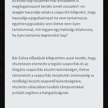
Az előző nap folyamán már kritikaként is
megfogalmazott kérdés ismét visszatért: mi
alapján használja valaki a szaporító kifejezést, hogy
használja a jogalkalmazó ha nem tartalmazza
egyetlen jogszabály sem illetve nem ilyen
tartalommal, mit tegyen egy hatósági állatorvos,
ha ilyen tartalmú bejelentést kap?
Bár Edina előadását kifejezetten azzal kezdte, hogy
részletesen elemezte a legális szaporítás és az
illegális szaporítás közötti különbséget, illetve
rámutatott a szaporítás-tenyésztés (mennyiség vs.
minőség) közötti alapvető különbségekre,
részletes válaszában további támpontokkal
próbált segíteni a hallgatóságnak.