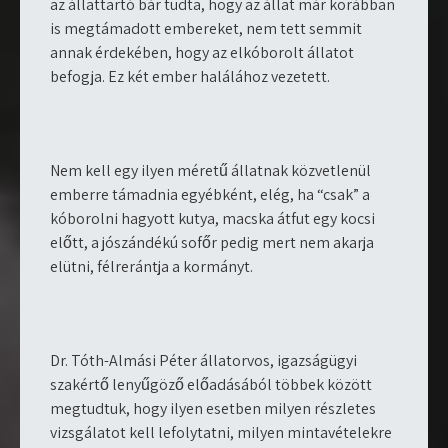
az állattartó bár tudta, hogy az állat már korábban
is megtámadott embereket, nem tett semmit
annak érdekében, hogy az elkóborolt állatot
befogja. Ez két ember halálához vezetett.
Nem kell egy ilyen méretű állatnak közvetlenül
emberre támadnia egyébként, elég, ha “csak” a
kóborolni hagyott kutya, macska átfut egy kocsi
előtt, a jószándékú sofőr pedig mert nem akarja
elütni, félrerántja a kormányt.
Dr. Tóth-Almási Péter állatorvos, igazságügyi
szakértő lenyűgöző előadásából többek között
megtudtuk, hogy ilyen esetben milyen részletes
vizsgálatot kell lefolytatni, milyen mintavételekre