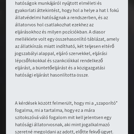
hatóságok munkájáról nyújtott elméleti és
gyakorlati áttekintést, hogy hol a helye a hat I. fokú
állatvédelmi hatóságnak a rendszerben, és az
állatorvos hol csatlakozhat ezekhez az
eljárásokhoz és milyen pozíciókban. A diasor
melléklete volt egy összehasonlító táblázat, amely
az állatkínzás miatt indítható, két teljesen eltérő
jogszabályi alappal, eljáró szervekkel, eljárási
lépcsőfokokkal és szankciókkal rendelkező
eljárást, a büntetőeljárást és a közigazgatási
hatósági eljárást hasonlította össze.
A kérdések között felmerült, hogy mi a „szaporító”
fogalma, mi a tartalma, hogy ez a mára
szitokszóvá váló fogalom mit kell jelentsen egy
hatósági állatorvosnak, aki mint jogalkalmazó
szeretné megoldani az adott, előtte fekvő ügyet.