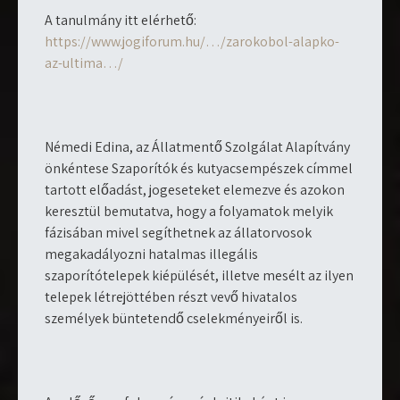
A tanulmány itt elérhető:
https://www.jogiforum.hu/…/zarokobol-alapko-
az-ultima…/
Némedi Edina, az Állatmentő Szolgálat Alapítvány
önkéntese Szaporítók és kutyacsempészek címmel
tartott előadást, jogeseteket elemezve és azokon
keresztül bemutatva, hogy a folyamatok melyik
fázisában mivel segíthetnek az állatorvosok
megakadályozni hatalmas illegális
szaporítótelepek kiépülését, illetve mesélt az ilyen
telepek létrejöttében részt vevő hivatalos
személyek büntetendő cselekményeiről is.