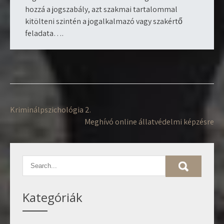
hozzá a jogszabály, azt szakmai tartalommal
kitölteni szintén a jogalkalmazó vagy szakértő
feladata….
Bejegyzés
Kriminálpszichológia 2.
navigáció
Meghívó online állatvédelmi képzésre
Kategóriák