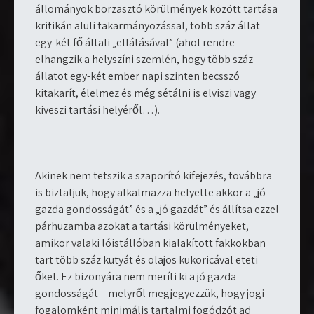
állományok borzasztó körülmények között tartása
kritikán aluli takarmányozással, több száz állat
egy-két fő általi „ellátásával” (ahol rendre
elhangzik a helyszíni szemlén, hogy több száz
állatot egy-két ember napi szinten becsszó
kitakarít, élelmez és még sétálni is elviszi vagy
kiveszi tartási helyéről…).
Akinek nem tetszik a szaporító kifejezés, továbbra
is biztatjuk, hogy alkalmazza helyette akkor a „jó
gazda gondosságát” és a „jó gazdát” és állítsa ezzel
párhuzamba azokat a tartási körülményeket,
amikor valaki lóistállóban kialakított fakkokban
tart több száz kutyát és olajos kukoricával eteti
őket. Ez bizonyára nem meríti ki a jó gazda
gondosságát – melyről megjegyezzük, hogy jogi
fogalomként minimális tartalmi fogódzót ad