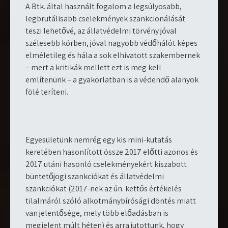
A Btk. által használt fogalom a legsúlyosabb,
legbrutálisabb cselekmények szankcionálását
teszi lehetővé, az állatvédelmi törvény jóval
szélesebb körben, jóval nagyobb védőhálót képes
elméletileg és hála a sok elhivatott szakembernek
– mert a kritikák mellett ezt is meg kell
említenünk – a gyakorlatban is a védendő alanyok
fölé teríteni.
Egyesületünk nemrég egy kis mini-kutatás
keretében hasonlított össze 2017 előtti azonos és
2017 utáni hasonló cselekményekért kiszabott
büntetőjogi szankciókat és állatvédelmi
szankciókat (2017-nek az ún. kettős értékelés
tilalmáról szóló alkotmánybírósági döntés miatt
van jelentősége, mely több előadásban is
megjelent múlt héten) és arra jutottunk, hogy