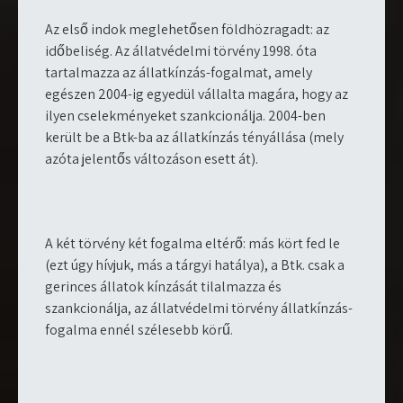
Az első indok meglehetősen földhözragadt: az
időbeliség. Az állatvédelmi törvény 1998. óta
tartalmazza az állatkínzás-fogalmat, amely
egészen 2004-ig egyedül vállalta magára, hogy az
ilyen cselekményeket szankcionálja. 2004-ben
került be a Btk-ba az állatkínzás tényállása (mely
azóta jelentős változáson esett át).
A két törvény két fogalma eltérő: más kört fed le
(ezt úgy hívjuk, más a tárgyi hatálya), a Btk. csak a
gerinces állatok kínzását tilalmazza és
szankcionálja, az állatvédelmi törvény állatkínzás-
fogalma ennél szélesebb körű.