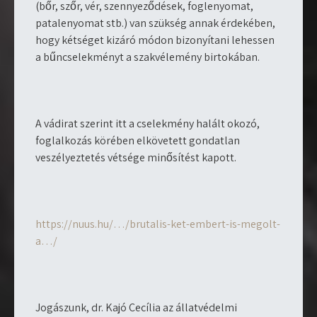
(bőr, szőr, vér, szennyeződések, foglenyomat,
patalenyomat stb.) van szükség annak érdekében,
hogy kétséget kizáró módon bizonyítani lehessen
a bűncselekményt a szakvélemény birtokában.
A vádirat szerint itt a cselekmény halált okozó,
foglalkozás körében elkövetett gondatlan
veszélyeztetés vétsége minősítést kapott.
https://nuus.hu/…/brutalis-ket-embert-is-megolt-
a…/
Jogászunk, dr. Kajó Cecília az állatvédelmi